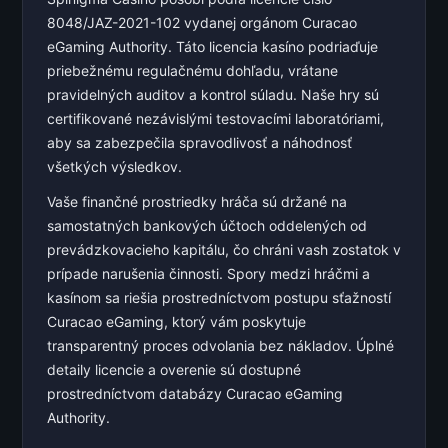
8048/JAZ-2021-102 vydanej orgánom Curacao
eGaming Authority. Táto licencia kasíno podriaďuje
priebežnému regulačnému dohľadu, vrátane
pravidelných auditov a kontrol súladu. Naše hry sú
certifikované nezávislými testovacími laboratóriami,
aby sa zabezpečila spravodlivosť a náhodnosť
všetkých výsledkov.
Vaše finančné prostriedky hráča sú držané na
samostatných bankových účtoch oddelených od
prevádzkovacieho kapitálu, čo chráni vash zostatok v
prípade narušenia činnosti. Spory medzi hráčmi a
kasínom sa riešia prostredníctvom postupu sťažností
Curacao eGaming, ktorý vám poskytuje
transparentný proces odvolania bez nákladov. Úplné
detaily licencie a overenie sú dostupné
prostredníctvom databázy Curacao eGaming
Authority.