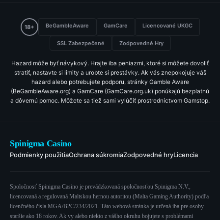
BeGambleAware
GamCare
Licencované UKGC
18+
SSL Zabezpečené
Zodpovedné Hry
Hazard môže byť návykový. Hrajte iba peniazmi, ktoré si môžete dovoliť
stratiť, nastavte si limity a urobte si prestávky. Ak vás znepokojuje váš
hazard alebo potrebujete podporu, stránky Gamble Aware
(BeGambleAware.org) a GamCare (GamCare.org.uk) ponúkajú bezplatnú
a dôvernú pomoc. Môžete sa tiež sami vylúčiť prostredníctvom Gamstop.
Spinigma Casino
Podmienky použitia
Ochrana súkromia
Zodpovedné hry
Licencia
Spoločnosť Spinigma Casino je prevádzkovaná spoločnosťou Spinigma N.V.,
licencovaná a regulovaná Maltskou hernou autoritou (Malta Gaming Authority) podľa
licenčného čísla MGA/B2C/234/2021. Táto webová stránka je určená iba pre osoby
staršie ako 18 rokov. Ak vy alebo niekto z vášho okruhu bojujete s problémami