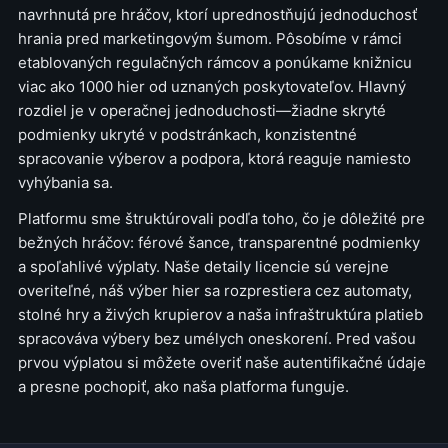
navrhnutá pre hráčov, ktorí uprednostňujú jednoduchosť
hrania pred marketingovým šumom. Pôsobíme v rámci
etablovaných regulačných rámcov a ponúkame knižnicu
viac ako 1000 hier od uznaných poskytovateľov. Hlavný
rozdiel je v operačnej jednoduchosti—žiadne skryté
podmienky ukryté v podstránkach, konzistentné
spracovanie výberov a podpora, ktorá reaguje namiesto
vyhýbania sa.
Platformu sme štruktúrovali podľa toho, čo je dôležité pre
bežných hráčov: férové šance, transparentné podmienky
a spoľahlivé výplaty. Naše detaily licencie sú verejne
overiteľné, náš výber hier sa rozprestiera cez automaty,
stolné hry a živých krupierov a naša infraštruktúra platieb
spracováva výbery bez umélych oneskorení. Pred vašou
prvou výplatou si môžete overiť naše autentifikačné údaje
a presne pochopiť, ako naša platforma funguje.