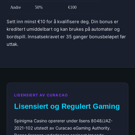
Andre
50%
€100
Sett inn minst €10 for å kvalifisere deg. Din bonus er
kreditert umiddelbart og kan brukes på automater og
bordspill. Innsatsekravet er 35 ganger bonusbeløpet før
uttak.
LISENSIERT AV CURACAO
Lisensiert og Regulert Gaming
Spinigma Casino opererer under lisens 8048/JAZ-
2021-102 utstedt av Curacao eGaming Authority.