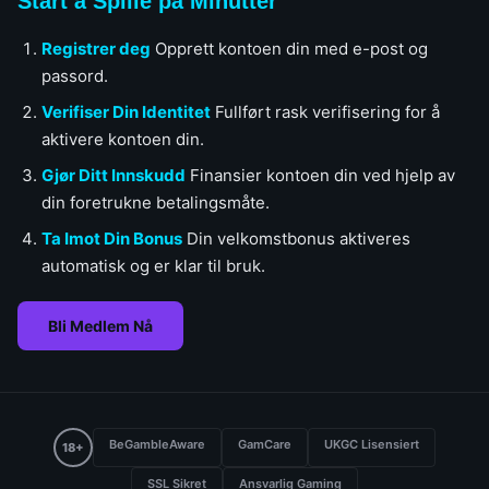
Start å Spille på Minutter
Registrer deg
Opprett kontoen din med e-post og
passord.
Verifiser Din Identitet
Fullført rask verifisering for å
aktivere kontoen din.
Gjør Ditt Innskudd
Finansier kontoen din ved hjelp av
din foretrukne betalingsmåte.
Ta Imot Din Bonus
Din velkomstbonus aktiveres
automatisk og er klar til bruk.
Bli Medlem Nå
BeGambleAware
GamCare
UKGC Lisensiert
18+
SSL Sikret
Ansvarlig Gaming