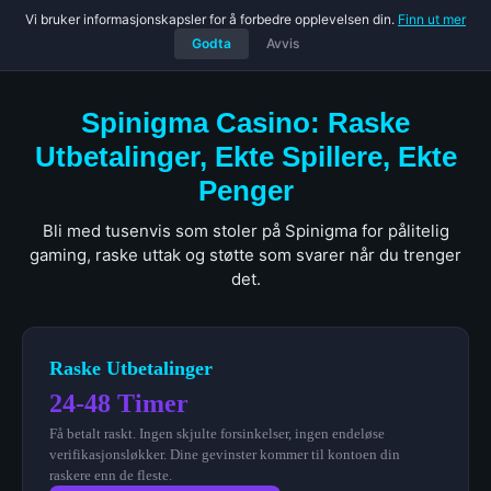
Vi bruker informasjonskapsler for å forbedre opplevelsen din.
Finn ut mer
Spinigma Casino
NO
Spill
▾
Godta
Avvis
Spill Spill
Spinigma Casino: Raske
Kampanjer
Utbetalinger, Ekte Spillere, Ekte
Penger
Støtte
Bli med tusenvis som stoler på Spinigma for pålitelig
gaming, raske uttak og støtte som svarer når du trenger
Slik Spiller Du
det.
Raske Utbetalinger
24-48 Timer
Få betalt raskt. Ingen skjulte forsinkelser, ingen endeløse
verifikasjonsløkker. Dine gevinster kommer til kontoen din
raskere enn de fleste.