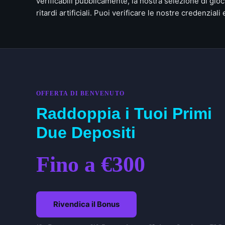
verificabili pubblicamente, la nostra selezione di gioc
ritardi artificiali. Puoi verificare le nostre credenzi
OFFERTA DI BENVENUTO
Raddoppia i Tuoi Primi
Due Depositi
Fino a €300
Rivendica il Bonus