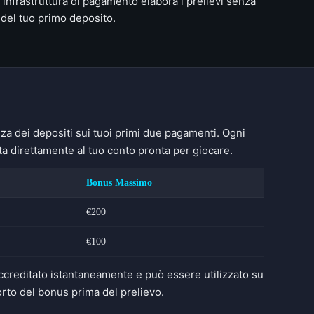
ra infrastruttura di pagamento elabora i prelievi senza
a del tuo primo deposito.
nza dei depositi sui tuoi primi due pagamenti. Ogni
 direttamente al tuo conto pronta per giocare.
Bonus Massimo
€200
€100
accreditato istantaneamente e può essere utilizzato su
mporto del bonus prima del prelievo.