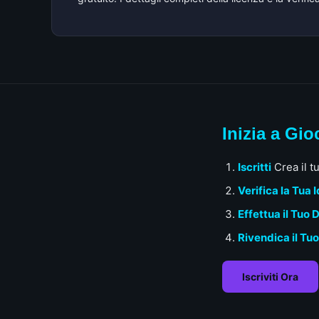
Inizia a Gio
Iscritti
Crea il t
Verifica la Tua 
Effettua il Tuo 
Rivendica il Tu
Iscriviti Ora