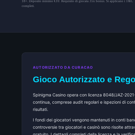
18+. Deposito minimo €10. Requisito di giocata 35x bonus. Si applicano i T&C
completi.
AUTORIZZATO DA CURACAO
Gioco Autorizzato e Reg
Spinigma Casino opera con licenza 8048/JAZ-2021-102
continua, comprese audit regolari e ispezioni di confor
risultati.
I fondi dei giocatori vengono mantenuti in conti banc
controversie tra giocatori e casinò sono risolte att
gratuito. I dettagli completi della licenza e la verif