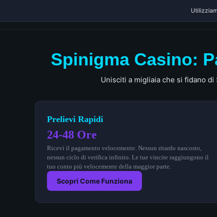
Utilizziam
Spinigma Casino
Gioca
Spinigma Casino: Pa
Promozioni
Unisciti a migliaia che si fidano d
Supporto
Come Giocare
Prelievi Rapidi
24-48 Ore
Ricevi il pagamento velocemente. Nessun ritardo nascosto,
nessun ciclo di verifica infinito. Le tue vincite raggiungono il
tuo conto più velocemente della maggior parte.
Scopri Come Funziona