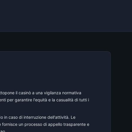
topone il casinò a una vigilanza normativa
i per garantire l'equità e la casualità di tutti i
in caso di interruzione dell'attività. Le
he fornisce un processo di appello trasparente e
cao.